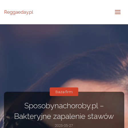
Reggaeday.pl
Baza firm
Sposobynachoroby.pl –
Bakteryjne zapalenie stawów
2025-05-27