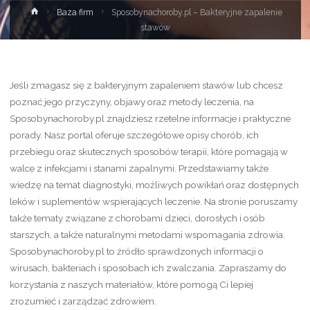
Strona
Baza firm
Sposobynachoroby.pl – Bakteryjne zapalenie
główna
stawów
Jeśli zmagasz się z bakteryjnym zapaleniem stawów lub chcesz
poznać jego przyczyny, objawy oraz metody leczenia, na
Sposobynachoroby.pl znajdziesz rzetelne informacje i praktyczne
porady. Nasz portal oferuje szczegółowe opisy chorób, ich
przebiegu oraz skutecznych sposobów terapii, które pomagają w
walce z infekcjami i stanami zapalnymi. Przedstawiamy także
wiedzę na temat diagnostyki, możliwych powikłań oraz dostępnych
leków i suplementów wspierających leczenie. Na stronie poruszamy
także tematy związane z chorobami dzieci, dorosłych i osób
starszych, a także naturalnymi metodami wspomagania zdrowia.
Sposobynachoroby.pl to źródło sprawdzonych informacji o
wirusach, bakteriach i sposobach ich zwalczania. Zapraszamy do
korzystania z naszych materiałów, które pomogą Ci lepiej
zrozumieć i zarządzać zdrowiem.