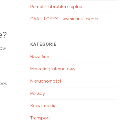
Pomet – obróbka cieplna
GAA – LOBEX – wymienniki ciepła
e?
KATEGORIE
tów
Baza firm
Marketing internetowy
Nieruchomości
book
Porady
Social media
Transport