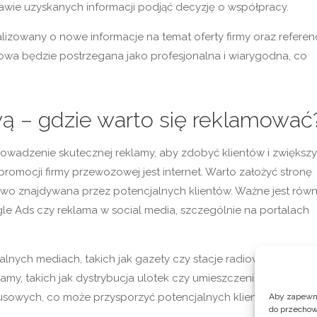
tawie uzyskanych informacji podjąć decyzję o współpracy.
alizowany o nowe informacje na temat oferty firmy oraz referen
towa będzie postrzegana jako profesjonalna i wiarygodna, co
ą – gdzie warto się reklamować
owadzenie skutecznej reklamy, aby zdobyć klientów i zwiększ
romocji firmy przewozowej jest internet. Warto założyć stronę
atwo znajdywana przez potencjalnych klientów. Ważne jest równ
gle Ads czy reklama w social media, szczególnie na portalach
lnych mediach, takich jak gazety czy stacje radiowe. Nie nale
amy, takich jak dystrybucja ulotek czy umieszczenia plakatów 
sowych, co może przysporzyć potencjalnych klientów.
Aby zapewnić
do przechow