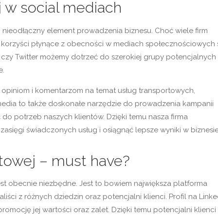
j w social mediach
aj nieodłączny element prowadzenia biznesu. Choć wiele firm
ak korzyści płynące z obecności w mediach społecznościowych 
czy Twitter możemy dotrzeć do szerokiej grupy potencjalnych
e.
z opiniom i komentarzom na temat usług transportowych,
l media to także doskonałe narzędzie do prowadzenia kampanii
o potrzeb naszych klientów. Dzięki temu nasza firma
asięgi świadczonych usług i osiągnąć lepsze wyniki w biznesie
ortowej – must have?
 jest obecnie niezbędne. Jest to bowiem największa platforma
liści z różnych dziedzin oraz potencjalni klienci. Profil na Linke
omocję jej wartości oraz zalet. Dzięki temu potencjalni klienci