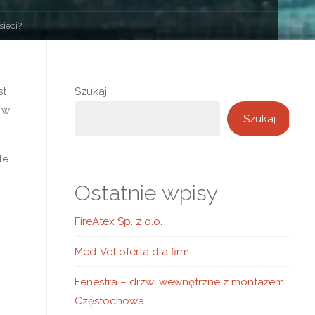
ieci?
st
Szukaj
 w
Szukaj
le
Ostatnie wpisy
FireAtex Sp. z o.o.
Med-Vet oferta dla firm
Fenestra – drzwi wewnętrzne z montażem
Częstochowa