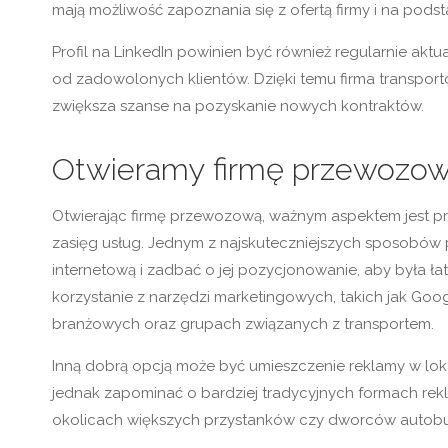
mają możliwość zapoznania się z ofertą firmy i na pods
Profil na LinkedIn powinien być również regularnie aktu
od zadowolonych klientów. Dzięki temu firma transpor
zwiększa szanse na pozyskanie nowych kontraktów.
Otwieramy firmę przewozow
Otwierając firmę przewozową, ważnym aspektem jest pr
zasięg usług. Jednym z najskuteczniejszych sposobów p
internetową i zadbać o jej pozycjonowanie, aby była ł
korzystanie z narzędzi marketingowych, takich jak Goo
branżowych oraz grupach związanych z transportem.
Inną dobrą opcją może być umieszczenie reklamy w loka
jednak zapominać o bardziej tradycyjnych formach rekl
okolicach większych przystanków czy dworców autobu