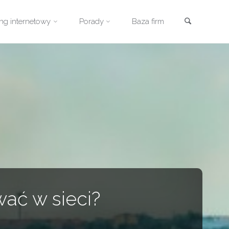
Szukaj
ng internetowy
Porady
Baza firm
ać w sieci?