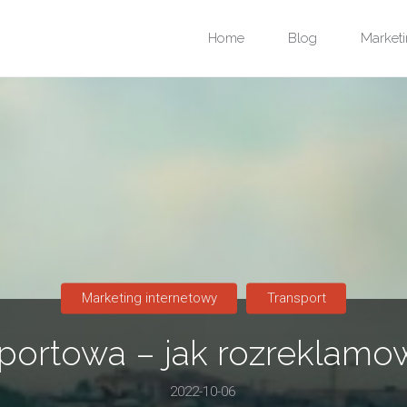
Przejdź
Home
Blog
Marketi
do
treści
Marketing internetowy
Transport
sportowa – jak rozreklamow
2022-10-06