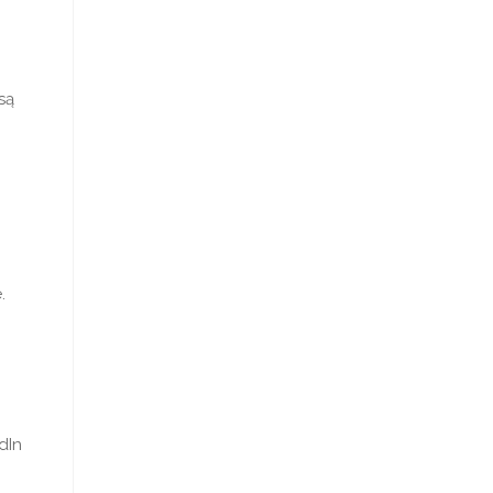
są
.
dIn